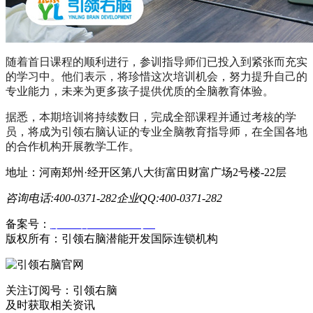
随着首日课程的顺利进行，参训指导师们已投入到紧张而充实
的学习中。他们表示，将珍惜这次培训机会，努力提升自己的
专业能力，未来为更多孩子提供优质的全脑教育体验。
据悉，本期培训将持续数日，完成全部课程并通过考核的学
员，将成为引领右脑认证的专业全脑教育指导师，在全国各地
的合作机构开展教学工作。
地址：河南郑州·经开区第八大街富田财富广场2号楼-22层
咨询电话:400-0371-282
企业QQ:400-0371-282
备案号：
豫ICP备19023558号-1
版权所有：引领右脑潜能开发国际连锁机构
关注订阅号：引领右脑
及时获取相关资讯